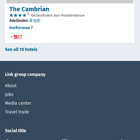
The Cambrian
S
Geclassificeerd door HotellerieSuisse
Adelboden
看地图
Dorfstrasse 7
预订
See all 10 hotels
Link group company
About
Jobs
Media center
Travel trade
Social title