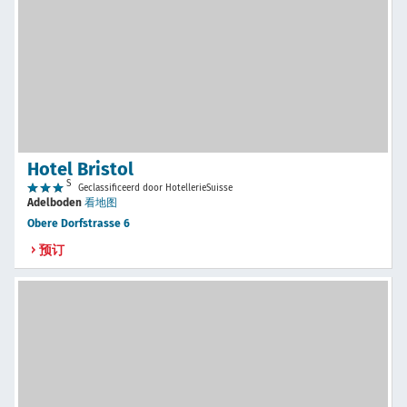
Hotel Bristol
S
Geclassificeerd door HotellerieSuisse
Adelboden
看地图
Obere Dorfstrasse 6
预订