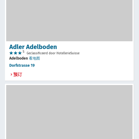
Adler Adelboden
S
Geclassificeerd door HotellerieSuisse
Adelboden
看地图
Dorfstrasse 19
预订