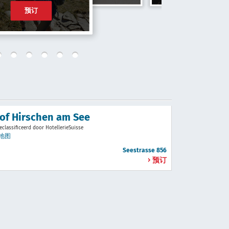
预订
of Hirschen am See
eclassificeerd door HotellerieSuisse
地图
Seestrasse 856
预订