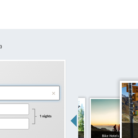
)
1 nights
Swiss Family
Bike Hotels