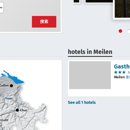
搜索
hotels in Meilen
Gasth
G
Meilen
看
See all 1 hotels