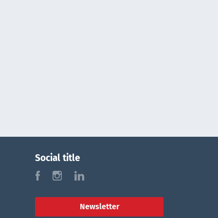
Social title
f
i
l
Newsletter