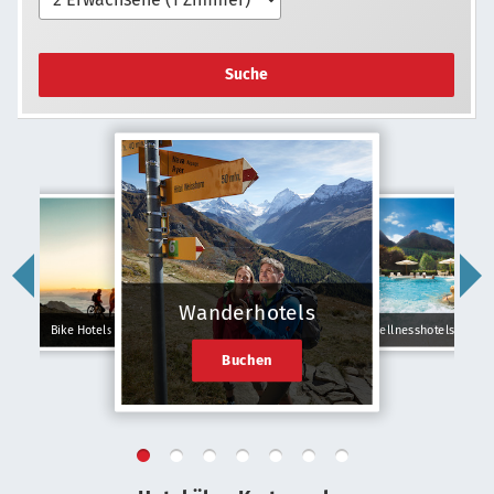
Suche
Wanderhotels
Bike Hotels
Wellnesshotels
Buchen