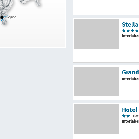
Stella
Interlak
Grand
Interlak
Hotel
Klas
Interlak