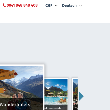
0041 848 848 408
CHF
Deutsch
Wanderhotels
Wellnesshotels
Typically Swiss Hotels