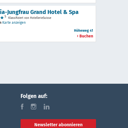
ria-Jungfrau Grand Hotel & Spa
S
Klassifiziert von HotellerieSuisse
en
Karte anzeigen
Höheweg 41
Buchen
Folgen auf:
f
i
l
Newsletter abonnieren