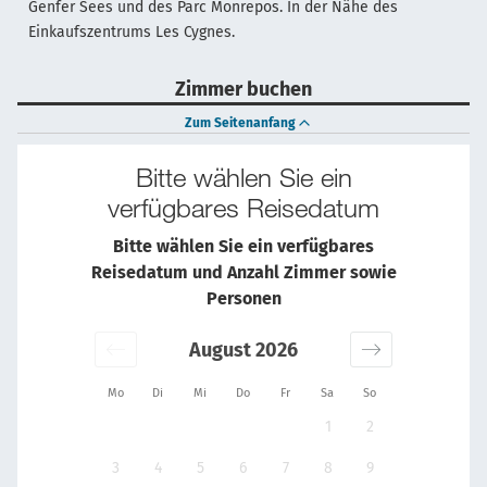
Genfer Sees und des Parc Monrepos. In der Nähe des
Einkaufszentrums Les Cygnes.
Zimmer buchen
Zum Seitenanfang
Bitte wählen Sie ein
verfügbares Reisedatum
Bitte wählen Sie ein verfügbares
Reisedatum und Anzahl Zimmer sowie
Personen
August 2026
Mo
Di
Mi
Do
Fr
Sa
So
1
2
3
4
5
6
7
8
9