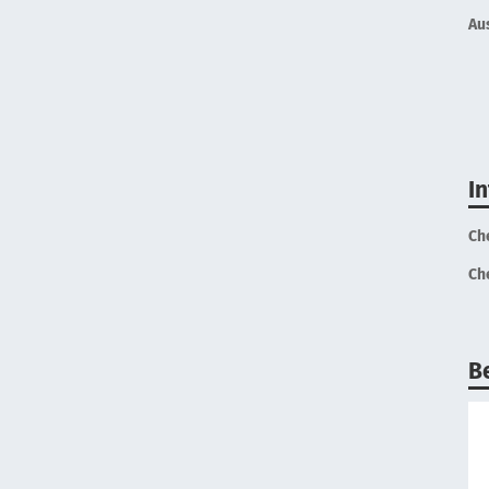
Au
I
Ch
Ch
B