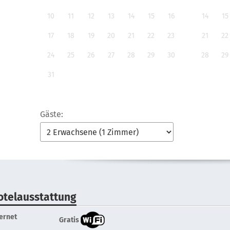
10
11
12
13
14
15
16
14
15
17
18
19
20
21
22
23
21
22
24
25
26
27
28
29
30
28
29
31
Gäste:
otelausstattung
ternet
Gratis