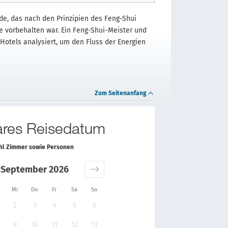
ade, das nach den Prinzipien des Feng-Shui
ie vorbehalten war. Ein Feng-Shui-Meister und
Hotels analysiert, um den Fluss der Energien
Zum Seitenanfang
bares Reisedatum
ahl Zimmer sowie Personen
September 2026
Mi
Do
Fr
Sa
So
2
3
4
5
6
9
10
11
12
13