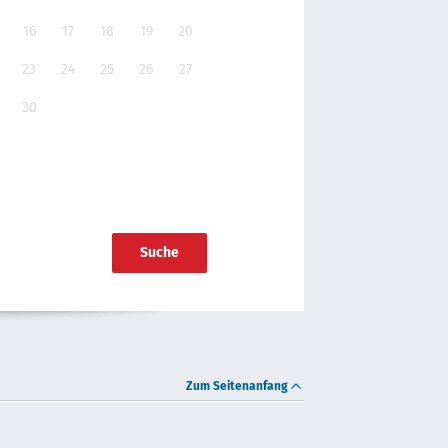
16
17
18
19
20
23
24
25
26
27
30
Suche
Zum Seitenanfang