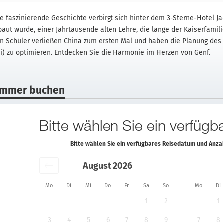
ne faszinierende Geschichte verbirgt sich hinter dem 3-Sterne-Hotel J
baut wurde, einer Jahrtausende alten Lehre, die lange der Kaiserfamil
in Schüler verließen China zum ersten Mal und haben die Planung des 
hi) zu optimieren. Entdecken Sie die Harmonie im Herzen von Genf.
immer buchen
Bitte wählen Sie ein verfüg
Bitte wählen Sie ein verfügbares Reisedatum und Anz
August 2026
Mo
Di
Mi
Do
Fr
Sa
So
Mo
Di
1
2
1
3
4
5
6
7
8
9
7
8