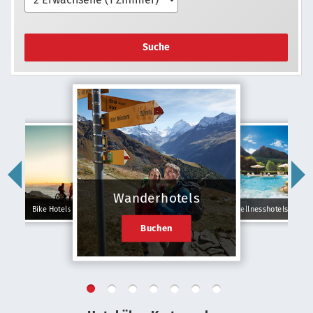
Suche
Wanderhotels
Bike Hotels
Wellnesshotels
Buchen