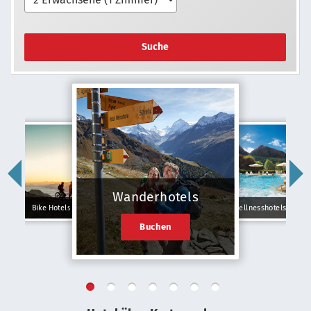
Suche
Wanderhotels
Bike Hotels
Wellnesshotels
Buchen