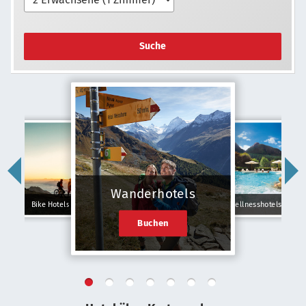
Suche
Wanderhotels
Bike Hotels
Wellnesshotels
Buchen