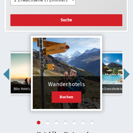
Suche
Wanderhotels
Bike Hotels
Wellnesshotels
Buchen