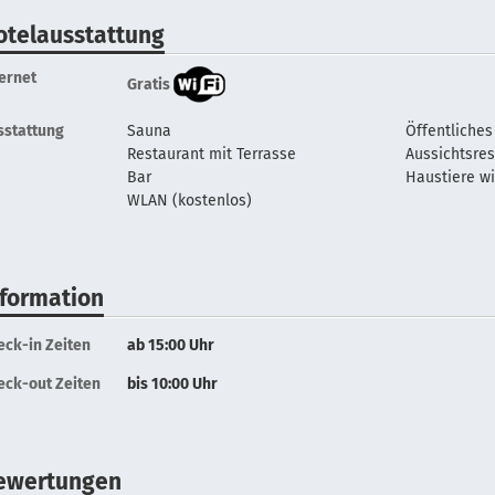
otelausstattung
ternet
Gratis
sstattung
Sauna
Öffentliches
Restaurant mit Terrasse
Aussichtsre
Bar
Haustiere w
WLAN (kostenlos)
nformation
eck-in Zeiten
ab 15:00 Uhr
eck-out Zeiten
bis 10:00 Uhr
ewertungen