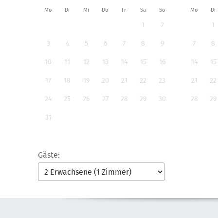
Mo
Di
Mi
Do
Fr
Sa
So
Mo
Di
1
2
1
3
4
5
6
7
8
9
7
8
10
11
12
13
14
15
16
14
15
17
18
19
20
21
22
23
21
22
24
25
26
27
28
29
30
28
29
31
Gäste: