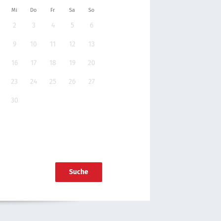
Mi
Do
Fr
Sa
So
2
3
4
5
6
9
10
11
12
13
16
17
18
19
20
23
24
25
26
27
30
Suche