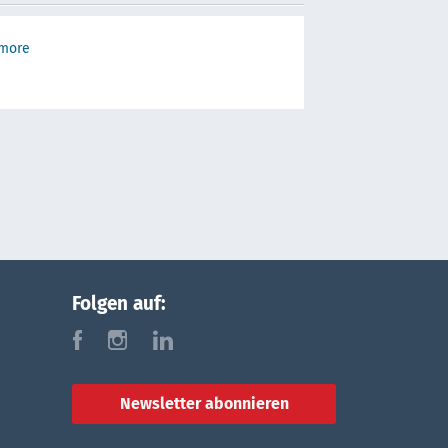
 more
Folgen auf:
f
i
l
Newsletter abonnieren