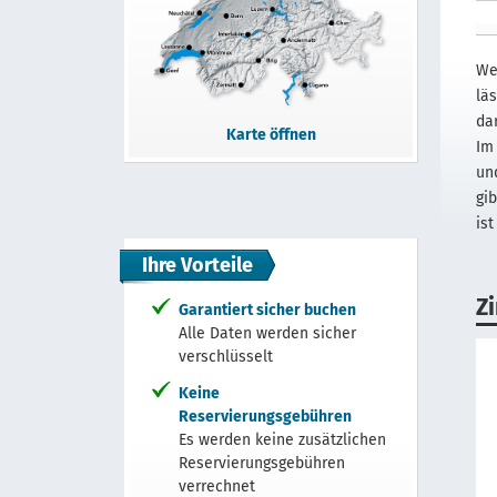
We
lä
da
Karte öffnen
Im
un
gi
ist
Ihre Vorteile
Z
Garantiert sicher buchen
Alle Daten werden sicher
verschlüsselt
Keine
Reservierungsgebühren
Es werden keine zusätzlichen
Reservierungsgebühren
verrechnet