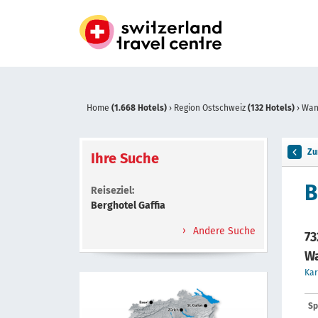
Home
(1.668 Hotels)
›
Region Ostschweiz
(132 Hotels)
›
Wa
Zu
Ihre Suche
B
Reiseziel:
Berghotel Gaffia
Andere Suche
73
Wa
Kar
Sp