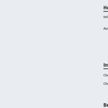
H
In
Au
I
Ch
Ch
B