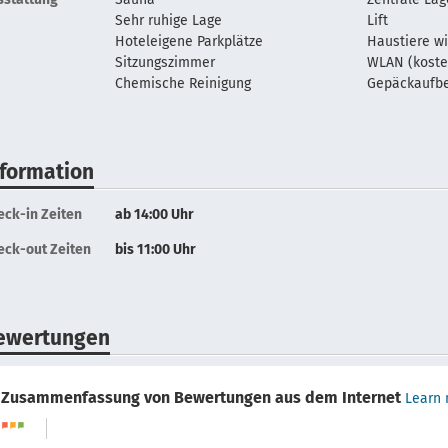
Sehr ruhige Lage
Lift
Hoteleigene Parkplätze
Haustiere w
Sitzungszimmer
WLAN (koste
Chemische Reinigung
Gepäckaufb
nformation
eck-in Zeiten
ab 14:00 Uhr
eck-out Zeiten
bis 11:00 Uhr
ewertungen
Zusammenfassung von Bewertungen aus dem Internet
Learn