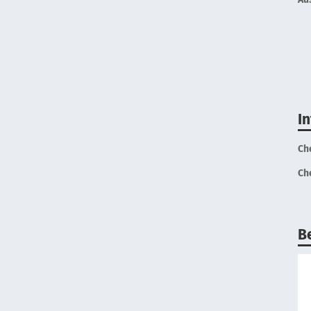
I
Ch
Ch
B