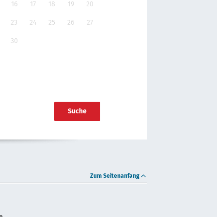
16
17
18
19
20
23
24
25
26
27
30
Suche
Zum Seitenanfang
e