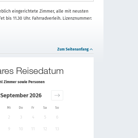
eblich eingerichtete Zimmer, alle mit neusten
fet bis 11.30 Uhr. Fahrradverleih. Lizenznummer:
Zum Seitenanfang
bares Reisedatum
ahl Zimmer sowie Personen
September 2026
Mi
Do
Fr
Sa
So
2
3
4
5
6
9
10
11
12
13