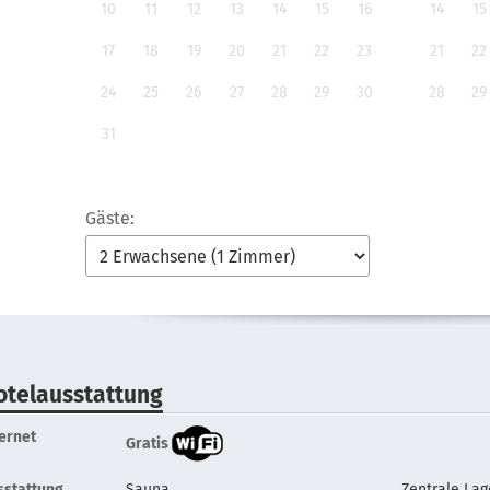
10
11
12
13
14
15
16
14
15
17
18
19
20
21
22
23
21
22
24
25
26
27
28
29
30
28
29
31
Gäste:
otelausstattung
ternet
Gratis
sstattung
Sauna
Zentrale Lag