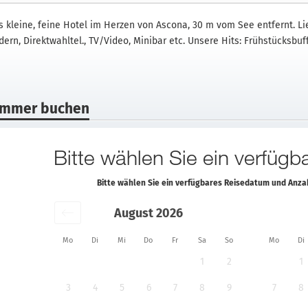
s kleine, feine Hotel im Herzen von Ascona, 30 m vom See entfernt. Li
ern, Direktwahltel., TV/Video, Minibar etc. Unsere Hits: Frühstücksbuf
immer buchen
Bitte wählen Sie ein verfüg
Bitte wählen Sie ein verfügbares Reisedatum und Anz
August 2026
Mo
Di
Mi
Do
Fr
Sa
So
Mo
Di
1
2
1
3
4
5
6
7
8
9
7
8