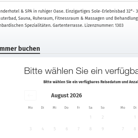
nderhotel & SPA in ruhiger Oase. Einzigartiges Sole-Erlebnisbad 32°
äuterbad, Sauna, Ruheraum, Fitnessraum & Massagen und Behandlunge
mbardischen Spezialitäten. Gartenterrasse. Lizenznummer: 1303
immer buchen
Bitte wählen Sie ein verfüg
Bitte wählen Sie ein verfügbares Reisedatum und Anz
August 2026
Mo
Di
Mi
Do
Fr
Sa
So
Mo
Di
1
2
1
3
4
5
6
7
8
9
7
8