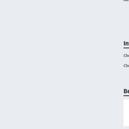
I
Ch
Ch
B