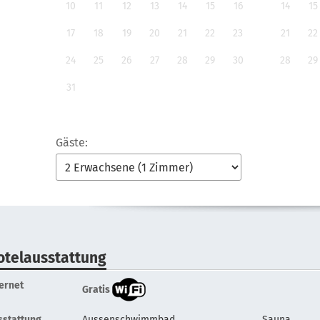
10
11
12
13
14
15
16
14
15
17
18
19
20
21
22
23
21
22
24
25
26
27
28
29
30
28
29
31
Gäste:
otelausstattung
ternet
Gratis
sstattung
Aussenschwimmbad
Sauna