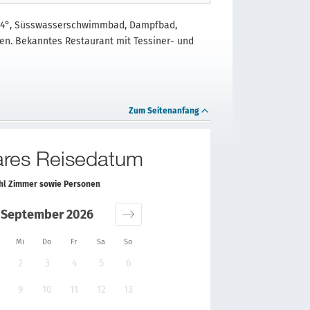
- 34°, Süsswasserschwimmbad, Dampfbad,
n. Bekanntes Restaurant mit Tessiner- und
Zum Seitenanfang
bares Reisedatum
ahl Zimmer sowie Personen
September 2026
Mi
Do
Fr
Sa
So
2
3
4
5
6
9
10
11
12
13