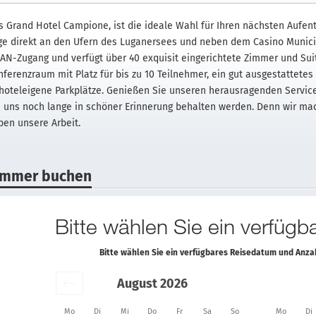
s Grand Hotel Campione, ist die ideale Wahl für Ihren nächsten Aufenth
ge direkt an den Ufern des Luganersees und neben dem Casino Munici
AN-Zugang und verfügt über 40 exquisit eingerichtete Zimmer und Suit
nferenzraum mit Platz für bis zu 10 Teilnehmer, ein gut ausgestatte
 hoteleigene Parkplätze. Genießen Sie unseren herausragenden Service.
i uns noch lange in schöner Erinnerung behalten werden. Denn wir mac
ben unsere Arbeit.
immer buchen
Bitte wählen Sie ein verfüg
Bitte wählen Sie ein verfügbares Reisedatum und Anz
August 2026
Mo
Di
Mi
Do
Fr
Sa
So
Mo
Di