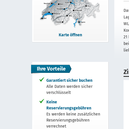
Da
La
WL
Ko
Karte öffnen
21
be
lie
Ihre Vorteile
Z
Garantiert sicher buchen
Alle Daten werden sicher
verschlüsselt
Keine
Reservierungsgebühren
Es werden keine zusätzlichen
Reservierungsgebühren
verrechnet