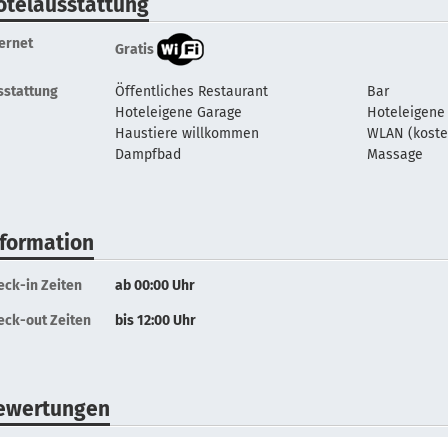
otelausstattung
ternet
Gratis
sstattung
Öffentliches Restaurant
Bar
Hoteleigene Garage
Hoteleigene
Haustiere willkommen
WLAN (koste
Dampfbad
Massage
nformation
eck-in Zeiten
ab 00:00 Uhr
eck-out Zeiten
bis 12:00 Uhr
ewertungen