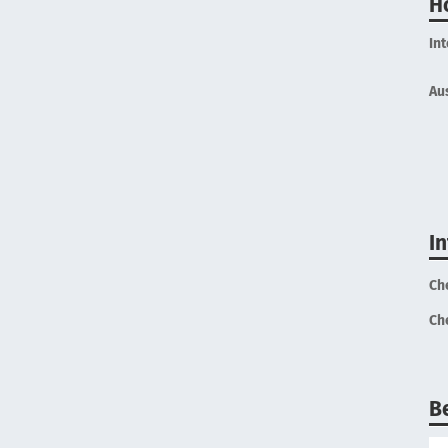
H
In
Au
I
Ch
Ch
B