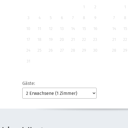
1
2
1
3
4
5
6
7
8
9
7
8
10
11
12
13
14
15
16
14
15
17
18
19
20
21
22
23
21
22
24
25
26
27
28
29
30
28
29
31
Gäste: