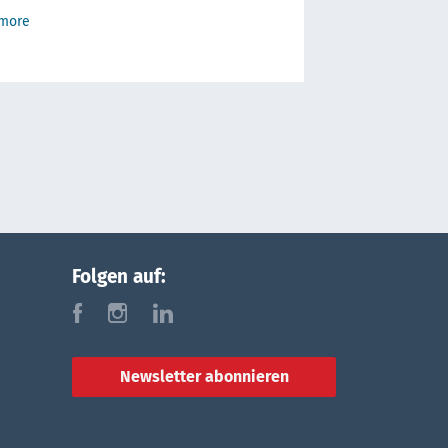
 more
Folgen auf:
f
i
l
Newsletter abonnieren