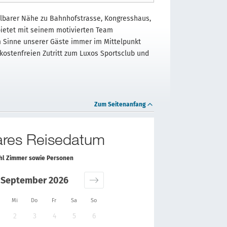
elbarer Nähe zu Bahnhofstrasse, Kongresshaus,
ietet mit seinem motivierten Team
im Sinne unserer Gäste immer im Mittelpunkt
kostenfreien Zutritt zum Luxos Sportsclub und
Zum Seitenanfang
bares Reisedatum
ahl Zimmer sowie Personen
September 2026
Mi
Do
Fr
Sa
So
2
3
4
5
6