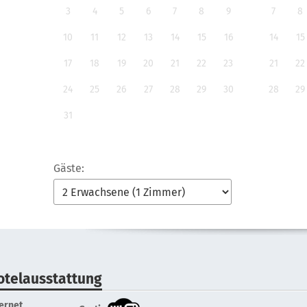
3
4
5
6
7
8
9
7
8
10
11
12
13
14
15
16
14
15
17
18
19
20
21
22
23
21
22
24
25
26
27
28
29
30
28
29
31
Gäste:
otelausstattung
ternet