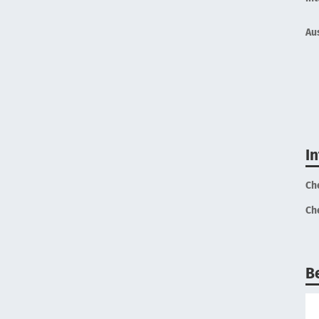
Au
I
Ch
Ch
B