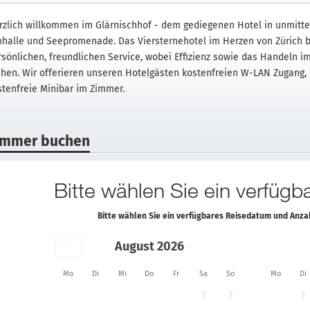
rzlich willkommen im Glärnischhof - dem gediegenen Hotel in unmitt
nhalle und Seepromenade. Das Viersternehotel im Herzen von Zürich b
rsönlichen, freundlichen Service, wobei Effizienz sowie das Handeln 
ehen. Wir offerieren unseren Hotelgästen kostenfreien W-LAN Zugang, 
stenfreie Minibar im Zimmer.
immer buchen
Bitte wählen Sie ein verfüg
Bitte wählen Sie ein verfügbares Reisedatum und Anz
August 2026
Mo
Di
Mi
Do
Fr
Sa
So
Mo
Di
1
2
1