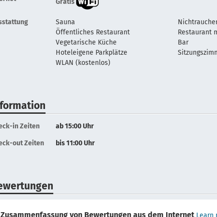
Gratis
sstattung
Sauna
Nichtrauche
Öffentliches Restaurant
Restaurant m
Vegetarische Küche
Bar
Hoteleigene Parkplätze
Sitzungszim
WLAN (kostenlos)
nformation
eck-in Zeiten
ab 15:00 Uhr
eck-out Zeiten
bis 11:00 Uhr
ewertungen
Zusammenfassung von Bewertungen aus dem Internet
Learn