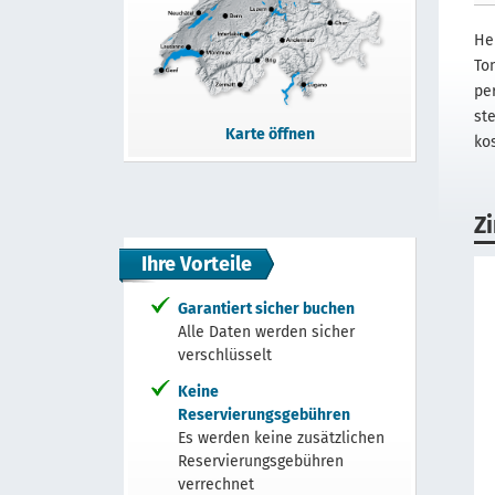
He
To
pe
st
Karte öffnen
ko
Z
Ihre Vorteile
Garantiert sicher buchen
Alle Daten werden sicher
verschlüsselt
Keine
Reservierungsgebühren
Es werden keine zusätzlichen
Reservierungsgebühren
verrechnet