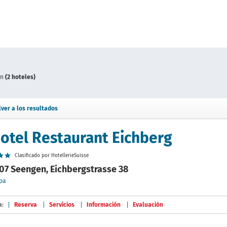
en
(2 hoteles)
lver a los resultados
otel Restaurant Eichberg
Clasificado por HotellerieSuisse
07 Seengen, Eichbergstrasse 38
pa
a:
Reserva
Servicios
Información
Evaluación