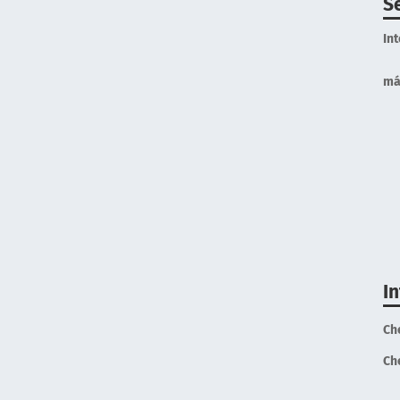
S
In
má
I
Ch
Ch