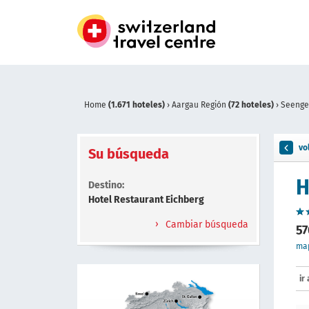
Home
(1.671 hoteles)
›
Aargau Región
(72 hoteles)
›
Seeng
vo
Su búsqueda
H
Destino:
Hotel Restaurant Eichberg
Cambiar búsqueda
57
ma
ir 