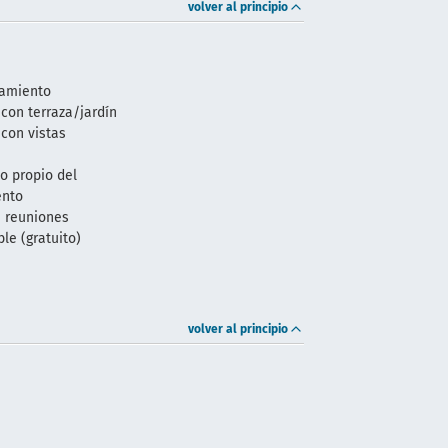
volver al principio
camiento
con terraza/jardín
con vistas
o propio del
ento
e reuniones
ble (gratuito)
volver al principio