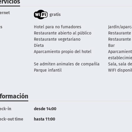
ervicios
ternet
gratis
s
Hotel para no fumadores
Jardín/apar
Restaurante abierto al público
Restaurante 
Restaurante vegetariano
Restaurante 
Dieta
Bar
Aparcamiento propio del hotel
Aparcamient
establecimi
Se admiten animales de compañía
Sala, sala d
Parque infantil
WIFI disponi
nformación
eck-in
desde 14:00
eck-out time
hasta 11:00