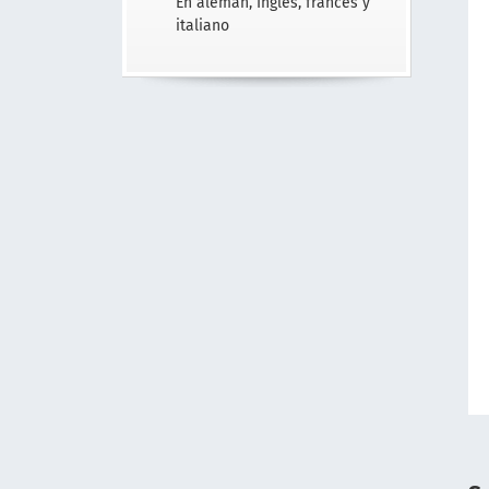
En alemán, Inglés, francés y
italiano