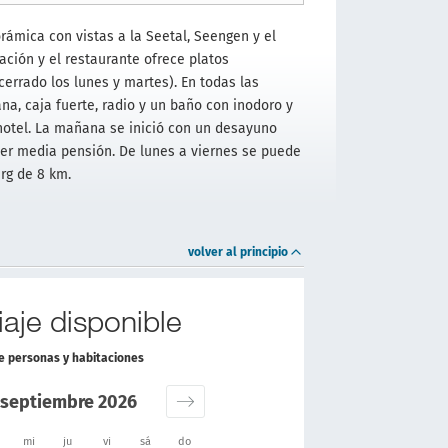
orámica con vistas a la Seetal, Seengen y el
tación y el restaurante ofrece platos
cerrado los lunes y martes). En todas las
na, caja fuerte, radio y un baño con inodoro y
hotel. La mañana se inició con un desayuno
ener media pensión. De lunes a viernes se puede
urg de 8 km.
volver al principio
aje disponible
de personas y habitaciones
septiembre 2026
mi
ju
vi
sá
do