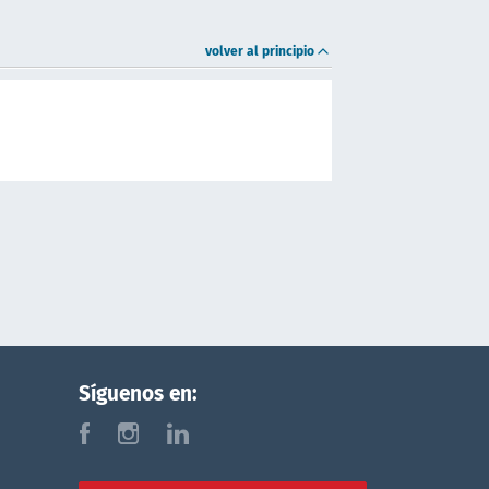
volver al principio
Síguenos en:
f
i
l