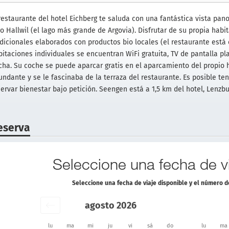
 restaurante del hotel Eichberg te saluda con una fantástica vista pan
o Hallwil (el lago más grande de Argovia). Disfrutar de su propia habi
adicionales elaborados con productos bio locales (el restaurante está 
bitaciones individuales se encuentran WiFi gratuita, TV de pantalla pla
cha. Su coche se puede aparcar gratis en el aparcamiento del propio 
undante y se le fascinaba de la terraza del restaurante. Es posible t
servar bienestar bajo petición. Seengen está a 1,5 km del hotel, Lenzb
eserva
Seleccione una fecha de vi
Seleccione una fecha de viaje disponible y el número 
agosto 2026
lu
ma
mi
ju
vi
sá
do
lu
ma