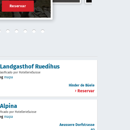
Reservar
 Landgasthof Ruedihus
lasificado por HotellerieSuisse
teg
mapa
Hinder de Büele
Reservar
 Alpina
ificado por HotellerieSuisse
teg
mapa
Aeussere Dorfstrasse