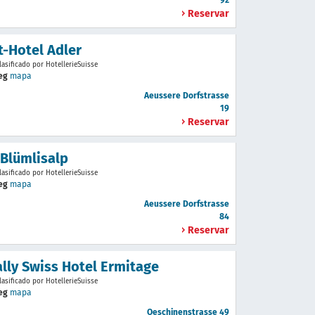
92
Reservar
t-Hotel Adler
lasificado por HotellerieSuisse
teg
mapa
Aeussere Dorfstrasse
19
Reservar
 Blümlisalp
lasificado por HotellerieSuisse
teg
mapa
Aeussere Dorfstrasse
84
Reservar
ally Swiss Hotel Ermitage
lasificado por HotellerieSuisse
teg
mapa
Oeschinenstrasse 49