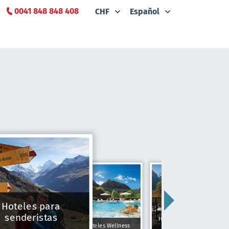
0041 848 848 408
CHF
Español
Hoteles para
senderistas
Hoteles Típicamente
Hoteles Wellness
Suizos