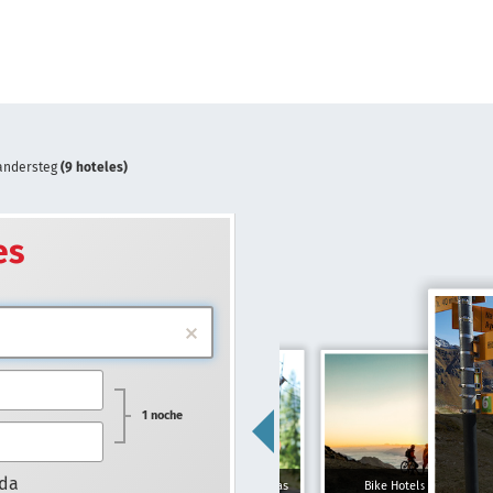
andersteg
(9 hoteles)
es
1 noche
ada
Hoteles para familias
Bike Hotels