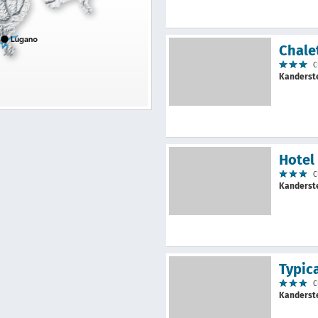
Chale
C
Kanders
Hotel
C
Kanders
Typic
C
Kanders