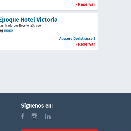
Reservar
 Epoque Hotel Victoria
lasificado por HotellerieSuisse
teg
mapa
Aussere Dorfstrasse 2
Reservar
Síguenos en:
f
i
l