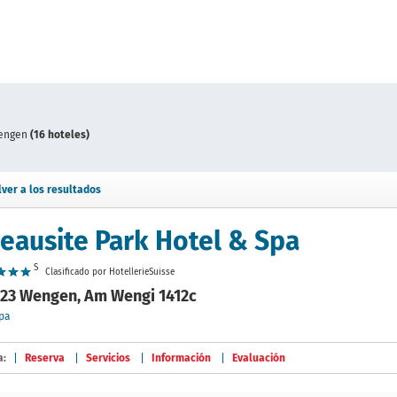
engen
(16 hoteles)
lver a los resultados
eausite Park Hotel & Spa
S
Clasificado por HotellerieSuisse
23 Wengen, Am Wengi 1412c
pa
a:
Reserva
Servicios
Información
Evaluación