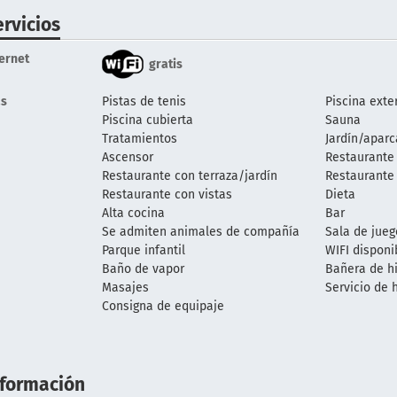
ervicios
ternet
gratis
s
Pistas de tenis
Piscina exte
Piscina cubierta
Sauna
Tratamientos
Jardín/apar
Ascensor
Restaurante 
Restaurante con terraza/jardín
Restaurante
Restaurante con vistas
Dieta
Alta cocina
Bar
Se admiten animales de compañía
Sala de jueg
Parque infantil
WIFI disponi
Baño de vapor
Bañera de h
Masajes
Servicio de 
Consigna de equipaje
nformación