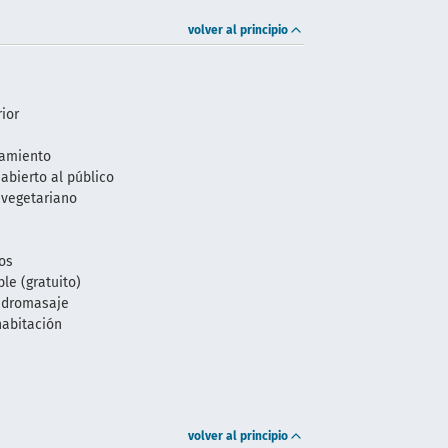
volver al principio
rior
camiento
abierto al público
 vegetariano
os
ble (gratuito)
idromasaje
habitación
volver al principio