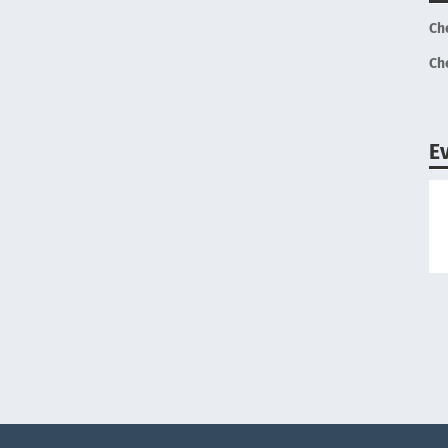
Ch
Ch
E