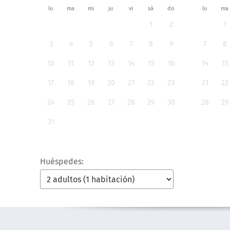
lu
ma
mi
ju
vi
sá
do
lu
ma
1
2
1
3
4
5
6
7
8
9
7
8
10
11
12
13
14
15
16
14
15
17
18
19
20
21
22
23
21
22
24
25
26
27
28
29
30
28
29
31
Huéspedes: