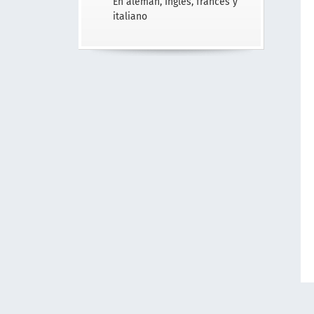
En alemán, Inglés, francés y
italiano