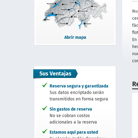
Nu
ce
fá
fl
Abrir mapa
En
he
nu
co
Sus Ventajas
R
Reserva segura y garantizada
Sus datos encriptado serán
transmitidos en forma segura
Sin gastos de reserva
No se cobran costos
adicionales a la reserva
Estamos aquí para usted