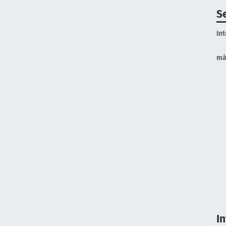
S
In
má
I