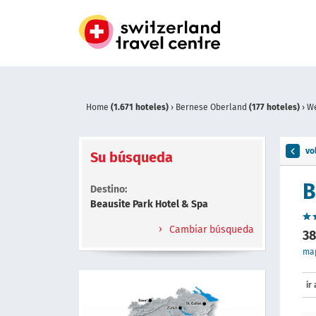
Home
(1.671 hoteles)
›
Bernese Oberland
(177 hoteles)
›
W
vo
Su búsqueda
B
Destino:
Beausite Park Hotel & Spa
Cambiar búsqueda
38
ma
ir 