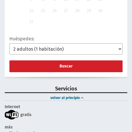
24
25
26
27
28
29
30
31
Huéspedes:
Buscar
Servicios
volver al principio
Internet
gratis
más