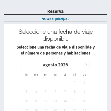
Reserva
volver al principio
Seleccione una fecha de viaje
disponible
Seleccione una fecha de viaje disponible y
el número de personas y habitaciones
agosto 2026
lu
ma
mi
ju
vi
sá
do
1
2
3
4
5
6
7
8
9
10
11
12
13
14
15
16
17
18
19
20
21
22
23