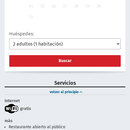
24
25
26
27
28
29
30
31
Huéspedes:
Buscar
Servicios
volver al principio
Internet
gratis
más
Restaurante abierto al público