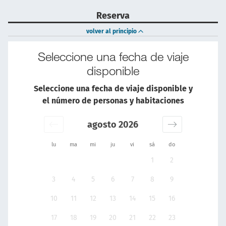
Reserva
volver al principio
Seleccione una fecha de viaje
disponible
Seleccione una fecha de viaje disponible y
el número de personas y habitaciones
agosto 2026
lu
ma
mi
ju
vi
sá
do
1
2
3
4
5
6
7
8
9
10
11
12
13
14
15
16
17
18
19
20
21
22
23