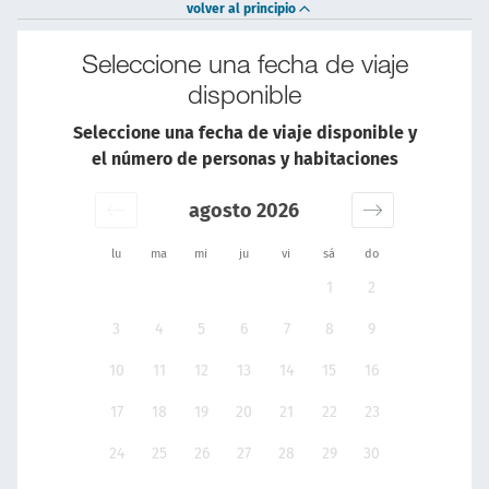
volver al principio
Seleccione una fecha de viaje
disponible
Seleccione una fecha de viaje disponible y
el número de personas y habitaciones
agosto 2026
lu
ma
mi
ju
vi
sá
do
1
2
3
4
5
6
7
8
9
10
11
12
13
14
15
16
17
18
19
20
21
22
23
24
25
26
27
28
29
30