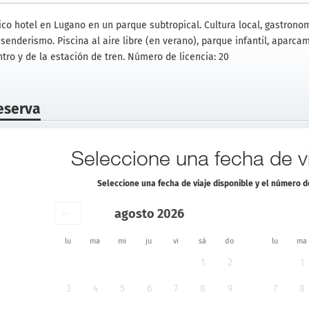
ico hotel en Lugano en un parque subtropical. Cultura local, gastrono
 senderismo. Piscina al aire libre (en verano), parque infantil, aparca
ntro y de la estación de tren. Número de licencia: 20
eserva
Seleccione una fecha de vi
Seleccione una fecha de viaje disponible y el número 
agosto 2026
lu
ma
mi
ju
vi
sá
do
lu
ma
1
2
1
3
4
5
6
7
8
9
7
8