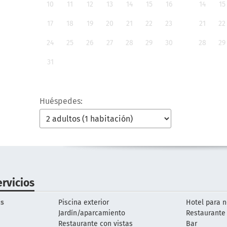
10
11
12
13
14
15
16
14
15
17
18
19
20
21
22
23
21
22
24
25
26
27
28
29
30
28
29
31
Huéspedes:
ervicios
s
Piscina exterior
Hotel para 
Jardín/aparcamiento
Restaurante 
Restaurante con vistas
Bar