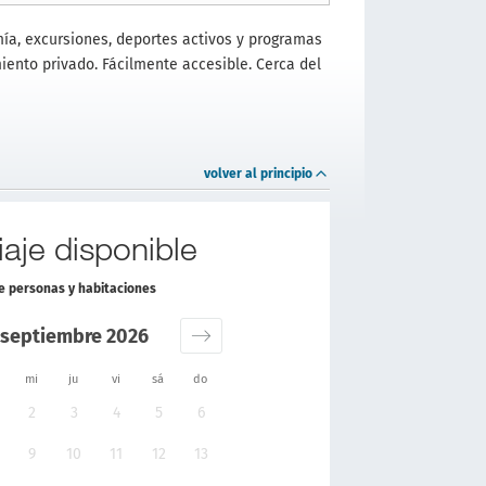
mía, excursiones, deportes activos y programas
miento privado. Fácilmente accesible. Cerca del
volver al principio
aje disponible
de personas y habitaciones
septiembre 2026
mi
ju
vi
sá
do
2
3
4
5
6
9
10
11
12
13