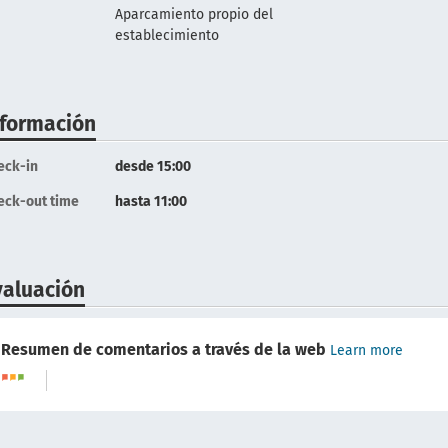
Aparcamiento propio del
establecimiento
nformación
eck-in
desde 15:00
eck-out time
hasta 11:00
valuación
Resumen de comentarios a través de la web
Learn more