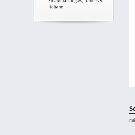
En alemán, Inglés, francés y
italiano
S
má