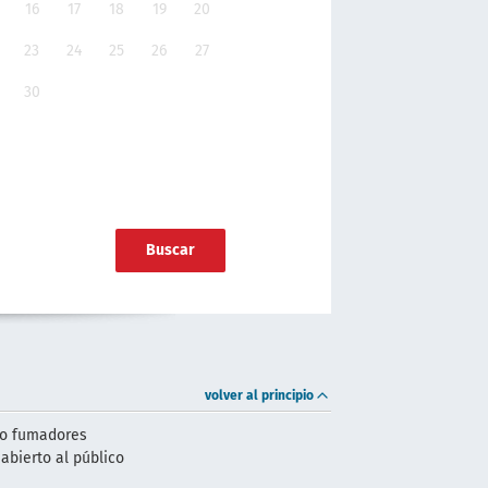
16
17
18
19
20
23
24
25
26
27
30
Buscar
volver al principio
no fumadores
abierto al público