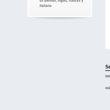
En alemán, Inglés, francés y
italiano
S
In
má