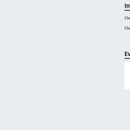
I
Ch
Ch
E