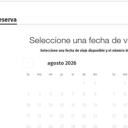
eserva
Seleccione una fecha de vi
Seleccione una fecha de viaje disponible y el número 
agosto 2026
lu
ma
mi
ju
vi
sá
do
lu
ma
1
2
1
3
4
5
6
7
8
9
7
8
10
11
12
13
14
15
16
14
15
17
18
19
20
21
22
23
21
22
24
25
26
27
28
29
30
28
29