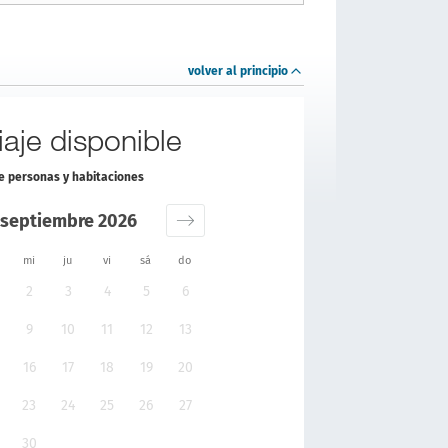
volver al principio
aje disponible
de personas y habitaciones
septiembre 2026
mi
ju
vi
sá
do
2
3
4
5
6
9
10
11
12
13
16
17
18
19
20
23
24
25
26
27
30