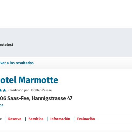
hoteles)
lver a los resultados
otel Marmotte
Clasificado por HotellerieSuisse
06 Saas-Fee, Hannigstrasse 47
pa
a:
Reserva
Servicios
Información
Evaluación