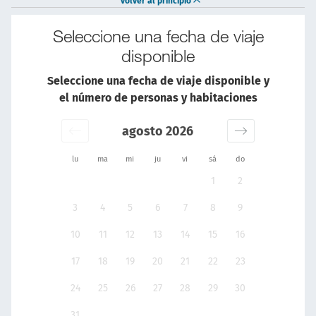
volver al principio
Seleccione una fecha de viaje
disponible
Seleccione una fecha de viaje disponible y
el número de personas y habitaciones
agosto 2026
lu
ma
mi
ju
vi
sá
do
1
2
3
4
5
6
7
8
9
10
11
12
13
14
15
16
17
18
19
20
21
22
23
24
25
26
27
28
29
30
31