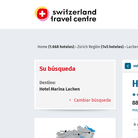
Home
(1.668 hoteles)
›
Zürich Región
(145 hoteles)
›
Lache
vo
Su búsqueda
H
Destino:
Hotel Marina Lachen
Cambiar búsqueda
88
ma
ir 