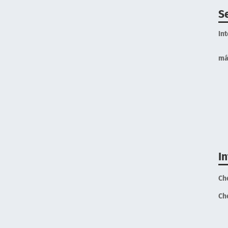
S
In
má
I
Ch
Ch