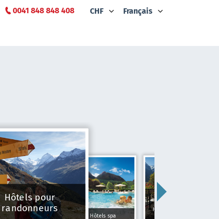
0041 848 848 408
CHF
Français
Hôtels pour
randonneurs
Hôtels Typiquement
Hôtels spa
Suisse