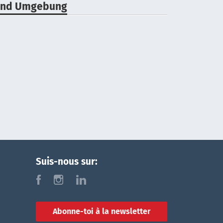
 und Umgebung
Suis-nous sur:
f
i
l
Abonne-toi à la newsletter