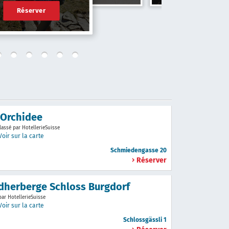
Réserver
 Orchidee
lassé par HotellerieSuisse
Voir sur la carte
Schmiedengasse 20
Réserver
dherberge Schloss Burgdorf
par HotellerieSuisse
Voir sur la carte
Schlossgässli 1