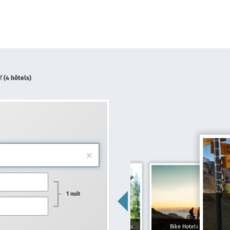
rf
(4 hôtels)
1 nuit
Hôtels pour familles
Bike Hotels