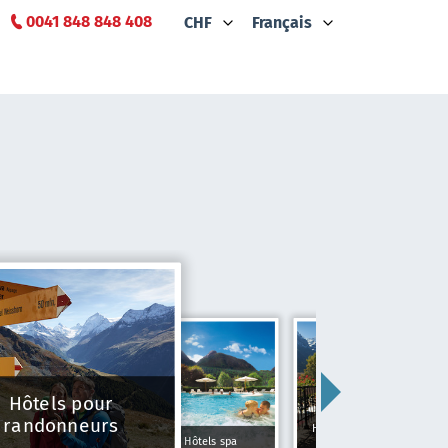
0041 848 848 408
CHF
Français
Hôtels pour
randonneurs
Hôtels Typiquement
Hôtels spa
Suisse