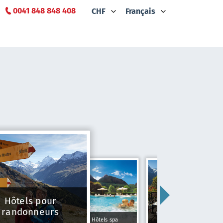
0041 848 848 408
CHF
Français
Hôtels pour
randonneurs
Hôtels Typiquement
Hôtels spa
Suisse