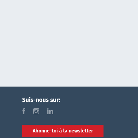
Suis-nous sur:
f
i
l
Abonne-toi à la newsletter