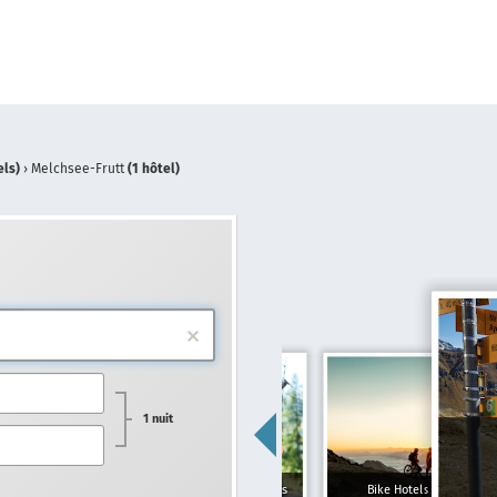
els)
›
Melchsee-Frutt
(1 hôtel)
1 nuit
Hôtels pour familles
Bike Hotels