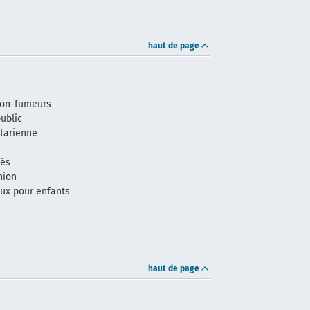
haut de page
non-fumeurs
ublic
étarienne
vés
nion
eux pour enfants
haut de page