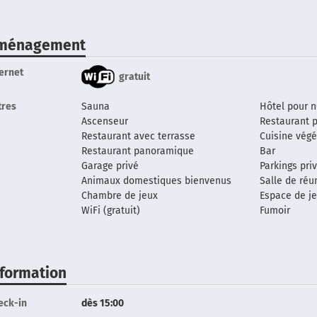
ménagement
ternet
gratuit
tres
Sauna
Hôtel pour 
Ascenseur
Restaurant p
Restaurant avec terrasse
Cuisine vég
Restaurant panoramique
Bar
Garage privé
Parkings pri
Animaux domestiques bienvenus
Salle de réu
Chambre de jeux
Espace de j
WiFi (gratuit)
Fumoir
nformation
eck-in
dès 15:00