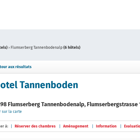
tels)
›
Flumserberg Tannenbodenalp
(6 hôtels)
tour aux résultats
otel Tannenboden
98 Flumserberg Tannenbodenalp, Flumserbergstrasse 
r sur la carte
ler à:
Réserver des chambres
Aménagement
Information
Evaluati