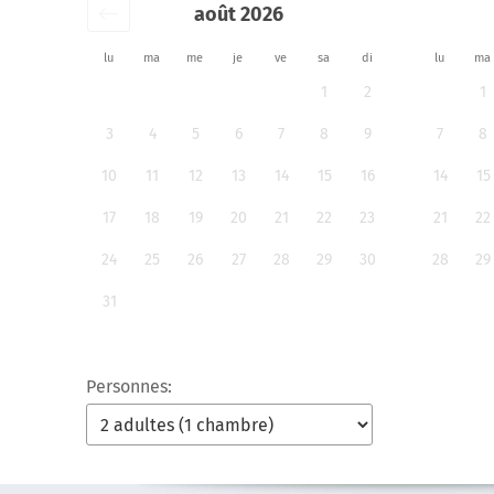
août 2026
lu
ma
me
je
ve
sa
di
lu
ma
1
2
1
3
4
5
6
7
8
9
7
8
10
11
12
13
14
15
16
14
15
17
18
19
20
21
22
23
21
22
24
25
26
27
28
29
30
28
29
31
Personnes: