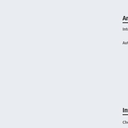
A
In
Au
I
Ch