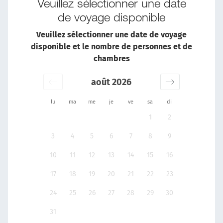
Veuillez sélectionner une date
de voyage disponible
Veuillez sélectionner une date de voyage
disponible et le nombre de personnes et de
chambres
août 2026
lu
ma
me
je
ve
sa
di
1
2
3
4
5
6
7
8
9
10
11
12
13
14
15
16
17
18
19
20
21
22
23
24
25
26
27
28
29
30
31