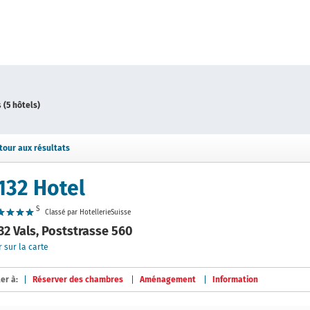
s
(5 hôtels)
tour aux résultats
132 Hotel
S
Classé par HotellerieSuisse
32 Vals, Poststrasse 560
r sur la carte
ler à:
Réserver des chambres
Aménagement
Information