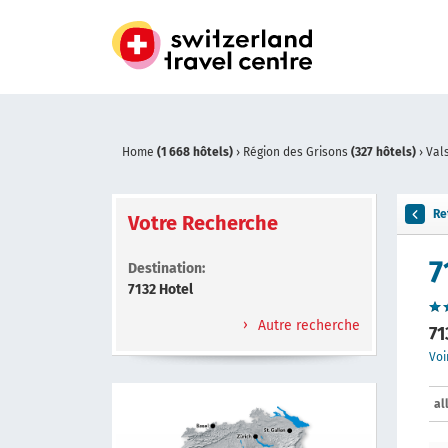
Home
(1 668 hôtels)
›
Région des Grisons
(327 hôtels)
›
Val
Re
Votre Recherche
7
Destination:
7132 Hotel
Autre recherche
71
Voi
al