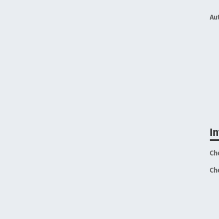
Au
I
Ch
Ch