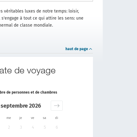
s véritables luxes de notre temps: loisir,
 s'engage à tout ce qui attire les sens: une
thermal de classe mondiale.
haut de page
date de voyage
ombre de personnes et de chambres
septembre 2026
me
je
ve
sa
di
2
3
4
5
6