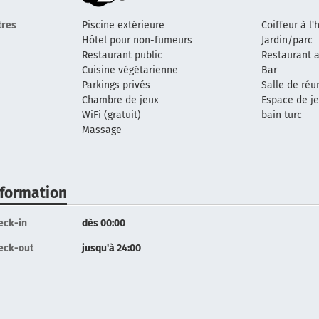
tres
Piscine extérieure
Coiffeur à l'
Hôtel pour non-fumeurs
Jardin/parc
Restaurant public
Restaurant a
Cuisine végétarienne
Bar
Parkings privés
Salle de réu
Chambre de jeux
Espace de j
WiFi (gratuit)
bain turc
Massage
nformation
eck-in
dès 00:00
eck-out
jusqu'à 24:00