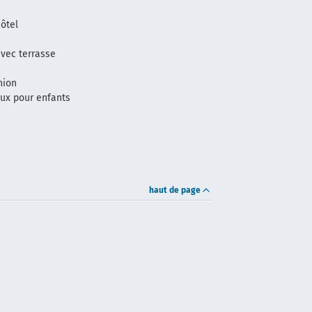
hôtel
vec terrasse
nion
eux pour enfants
haut de page