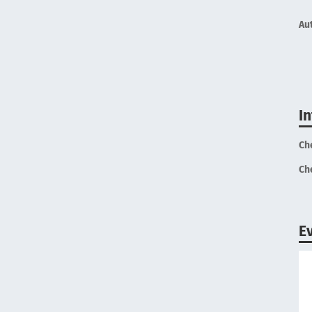
Au
I
Ch
Ch
E