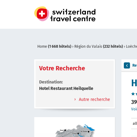
Home
(1 668 hôtels)
›
Région du Valais
(232 hôtels)
›
Loèch
Re
Votre Recherche
H
Destination:
Hotel Restaurant Heilquelle
Autre recherche
39
Voi
al