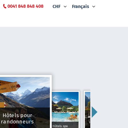
0041 848 848 408
CHF
Français
Hôtels pour
randonneurs
Hôtels Typiquement
Hôtels spa
Suisse