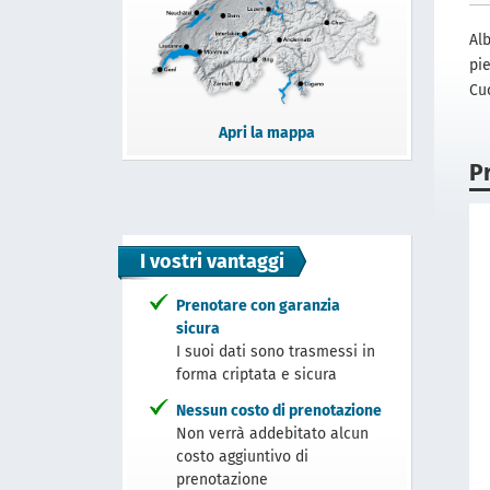
Al
pie
Cu
Apri la mappa
P
I vostri vantaggi
Prenotare con garanzia
sicura
I suoi dati sono trasmessi in
forma criptata e sicura
Nessun costo di prenotazione
Non verrà addebitato alcun
costo aggiuntivo di
prenotazione