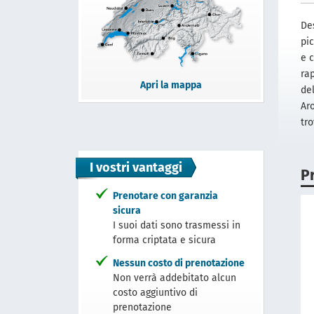
De
pi
e 
ra
Apri la mappa
del
Aro
tro
I vostri vantaggi
P
Prenotare con garanzia
sicura
I suoi dati sono trasmessi in
forma criptata e sicura
Nessun costo di prenotazione
Non verrà addebitato alcun
costo aggiuntivo di
prenotazione