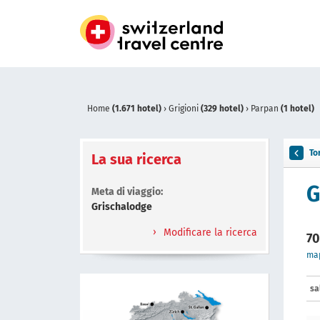
Home
(1.671 hotel)
›
Grigioni
(329 hotel)
›
Parpan
(1 hotel)
To
La sua ricerca
G
Meta di viaggio:
Grischalodge
Modificare la ricerca
70
ma
sa