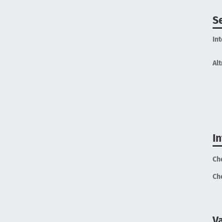
Se
In
Alt
I
Ch
Ch
V