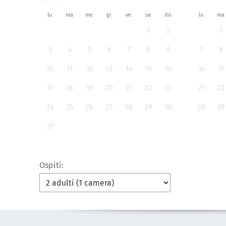
lu
ma
me
gi
ve
sa
do
lu
ma
1
2
1
3
4
5
6
7
8
9
7
8
10
11
12
13
14
15
16
14
15
17
18
19
20
21
22
23
21
22
24
25
26
27
28
29
30
28
29
31
Ospiti: