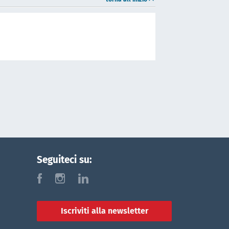
Seguiteci su:
f
i
l
Iscriviti alla newsletter