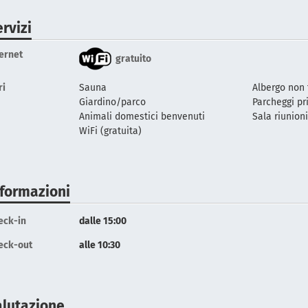
rvizi
ternet
gratuito
ri
Sauna
Albergo non
Giardino/parco
Parcheggi pr
Animali domestici benvenuti
Sala riunion
WiFi (gratuita)
nformazioni
eck-in
dalle 15:00
eck-out
alle 10:30
alutazione