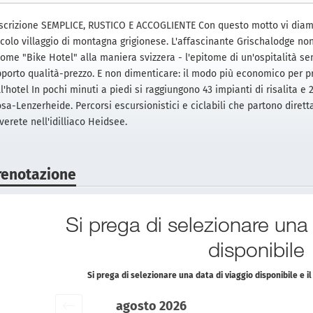
scrizione SEMPLICE, RUSTICO E ACCOGLIENTE Con ​​questo motto vi diamo
ccolo villaggio di montagna grigionese. L'affascinante Grischalodge no
come "Bike Hotel" alla maniera svizzera - l'epitome di un'ospitalità se
pporto qualità-prezzo. E non dimenticare: il modo più economico per p
l'hotel In pochi minuti a piedi si raggiungono 43 impianti di risalita e
sa-Lenzerheide. Percorsi escursionistici e ciclabili che partono diretta
verete nell'idilliaco Heidsee.
renotazione
Si prega di selezionare una
disponibile
Si prega di selezionare una data di viaggio disponibile e 
agosto 2026