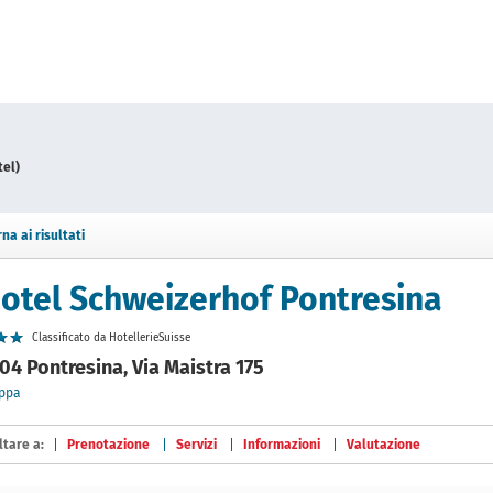
tel)
rna ai risultati
otel Schweizerhof Pontresina
Classificato da HotellerieSuisse
04 Pontresina, Via Maistra 175
ppa
ltare a:
Prenotazione
Servizi
Informazioni
Valutazione