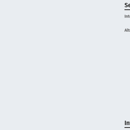
Se
In
Alt
I