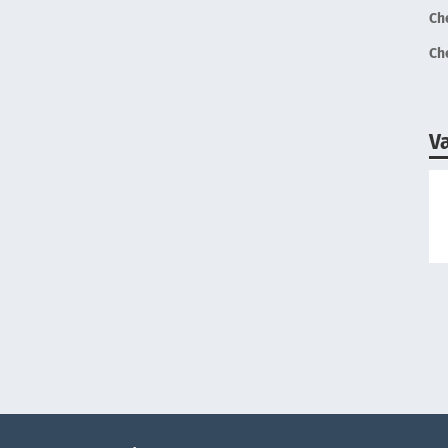
Ch
Ch
V