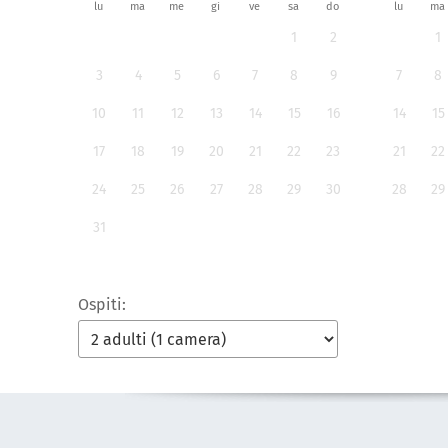
lu
ma
me
gi
ve
sa
do
lu
ma
1
2
1
3
4
5
6
7
8
9
7
8
10
11
12
13
14
15
16
14
15
17
18
19
20
21
22
23
21
22
24
25
26
27
28
29
30
28
29
31
Ospiti: