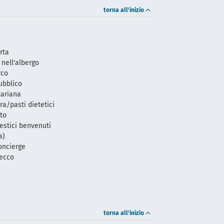
torna all'inizio
rta
 nell'albergo
rco
ubblico
tariana
ra/pasti dietetici
to
estici benvenuti
a)
concierge
secco
torna all'inizio