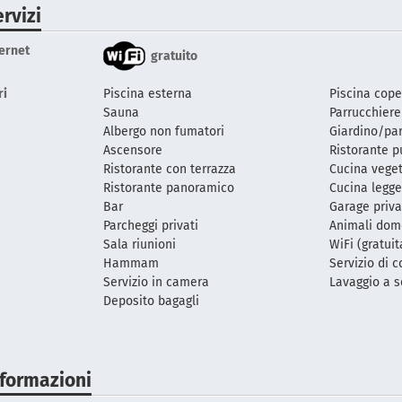
rvizi
ternet
gratuito
ri
Piscina esterna
Piscina cope
Sauna
Parrucchiere
Albergo non fumatori
Giardino/pa
Ascensore
Ristorante p
Ristorante con terrazza
Cucina vege
Ristorante panoramico
Cucina legge
Bar
Garage priva
Parcheggi privati
Animali dom
Sala riunioni
WiFi (gratuit
Hammam
Servizio di 
Servizio in camera
Lavaggio a 
Deposito bagagli
nformazioni