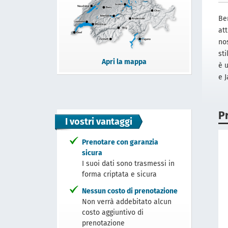
Ben
att
no
sti
Apri la mappa
è 
e J
P
I vostri vantaggi
Prenotare con garanzia
sicura
I suoi dati sono trasmessi in
forma criptata e sicura
Nessun costo di prenotazione
Non verrà addebitato alcun
costo aggiuntivo di
prenotazione