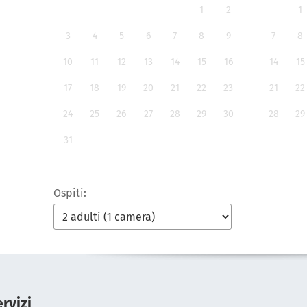
1
2
1
3
4
5
6
7
8
9
7
8
10
11
12
13
14
15
16
14
15
17
18
19
20
21
22
23
21
22
24
25
26
27
28
29
30
28
29
31
Ospiti:
rvizi