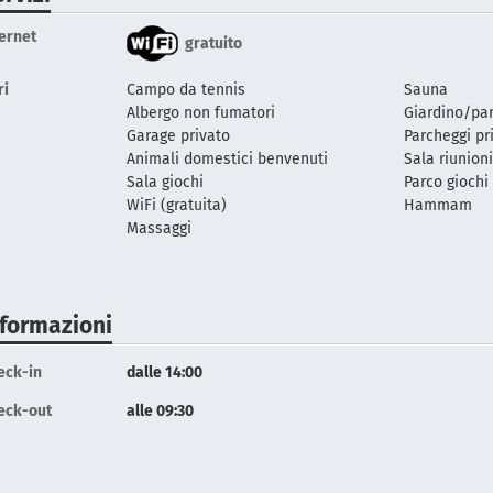
ternet
gratuito
ri
Campo da tennis
Sauna
Albergo non fumatori
Giardino/pa
Garage privato
Parcheggi pr
Animali domestici benvenuti
Sala riunion
Sala giochi
Parco giochi
WiFi (gratuita)
Hammam
Massaggi
nformazioni
eck-in
dalle 14:00
eck-out
alle 09:30