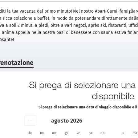
iti la tua vacanza dal primo minuto! Nel nostro Apart-Garni, famigliare
a ricca colazione a buffet, in modo da poter andare direttamente dalla 
va a soli 2 minuti a piedi, oltre a vari negozi, après ski, ristoranti, uff
a anima appella nella nostra oasi di benessere con sauna estiva finl
posante!
renotazione
Si prega di selezionare una
disponibile
Si prega di selezionare una data di viaggio disponibile e 
agosto 2026
lu
ma
me
gi
ve
sa
do
lu
ma