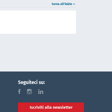
torna all'inizio
Seguiteci su:
f
i
l
Iscriviti alla newsletter