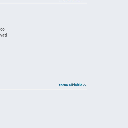
rco
ivati
i
torna all'inizio