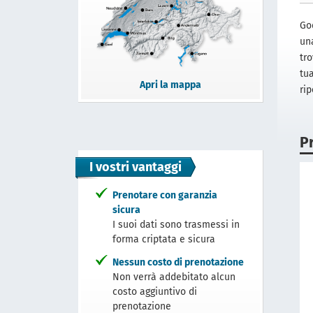
God
un
tro
tu
Apri la mappa
ri
P
I vostri vantaggi
Prenotare con garanzia
sicura
I suoi dati sono trasmessi in
forma criptata e sicura
Nessun costo di prenotazione
Non verrà addebitato alcun
costo aggiuntivo di
prenotazione