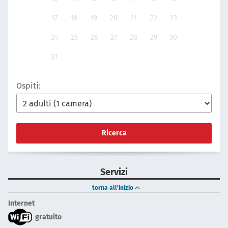
17
18
19
20
21
22
23
24
25
26
27
28
29
30
31
Ospiti:
Ricerca
Servizi
torna all'inizio
Internet
gratuito