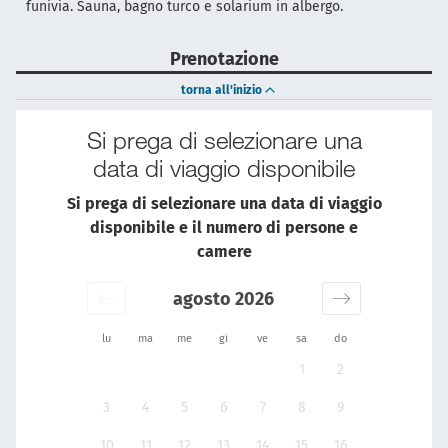
funivia. Sauna, bagno turco e solarium in albergo.
Prenotazione
torna all'inizio
Si prega di selezionare una
data di viaggio disponibile
Si prega di selezionare una data di viaggio
disponibile e il numero di persone e
camere
agosto 2026
lu
ma
me
gi
ve
sa
do
1
2
3
4
5
6
7
8
9
10
11
12
13
14
15
16