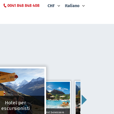
0041 848 848 408
CHF
Italiano
Hotel per
escursionisti
Hotel benessere
Hotel Tipici Svizzeri