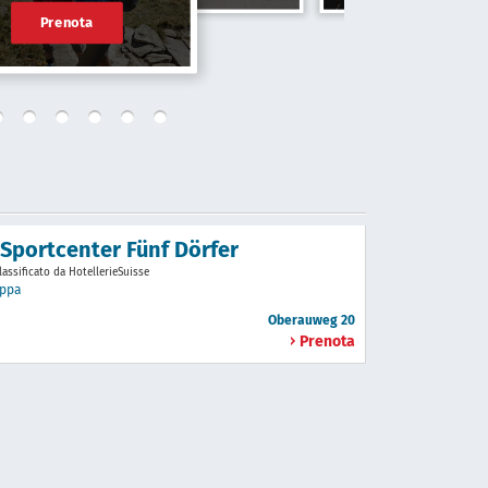
Prenota
 Sportcenter Fünf Dörfer
lassificato da HotellerieSuisse
ppa
Oberauweg 20
Prenota