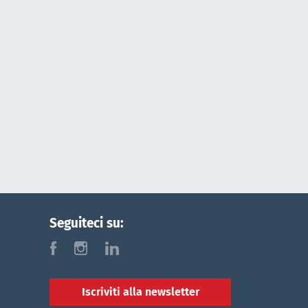
Seguiteci su:
f
i
l
Iscriviti alla newsletter