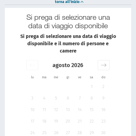
torna all'inizio
Si prega di selezionare una
data di viaggio disponibile
Si prega di selezionare una data di viaggio
disponibile e il numero di persone e
camere
agosto 2026
lu
ma
me
gi
ve
sa
do
1
2
3
4
5
6
7
8
9
10
11
12
13
14
15
16
17
18
19
20
21
22
23
24
25
26
27
28
29
30