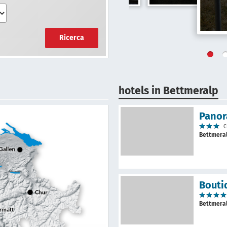
Ricerca
hotels in Bettmeralp
Panor
C
Bettmera
Bouti
Bettmera