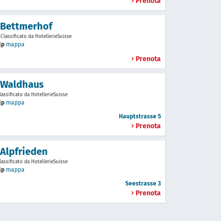
Prenota
 Bettmerhof
Classificato da HotellerieSuisse
lp
mappa
Prenota
 Waldhaus
lassificato da HotellerieSuisse
lp
mappa
Hauptstrasse 5
Prenota
 Alpfrieden
lassificato da HotellerieSuisse
lp
mappa
Seestrasse 3
Prenota