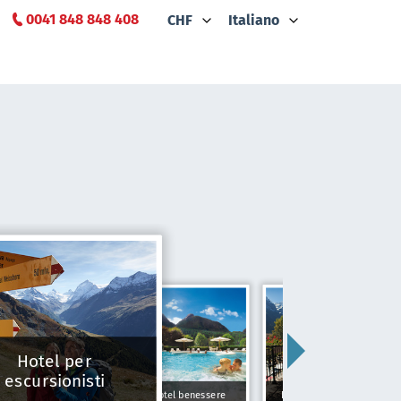
0041 848 848 408
CHF
Italiano
Hotel per
escursionisti
Hotel benessere
Hotel Tipici Svizzeri