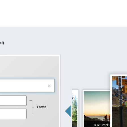
el)
1 notte
Hotel per famiglie
Bike Hotels