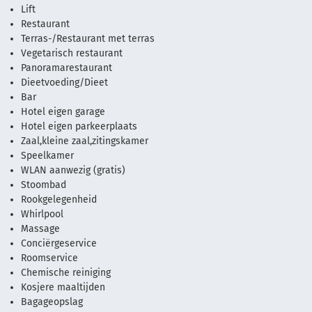
Lift
Restaurant
Terras-/Restaurant met terras
Vegetarisch restaurant
Panoramarestaurant
Dieetvoeding/Dieet
Bar
Hotel eigen garage
Hotel eigen parkeerplaats
Zaal,kleine zaal,zitingskamer
Speelkamer
WLAN aanwezig (gratis)
Stoombad
Rookgelegenheid
Whirlpool
Massage
Conciërgeservice
Roomservice
Chemische reiniging
Kosjere maaltijden
Bagageopslag