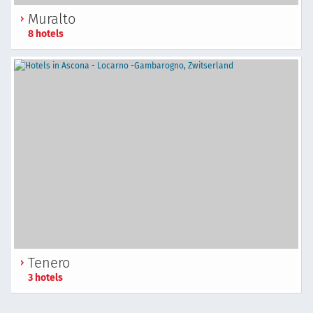
Muralto
8 hotels
Tenero
3 hotels