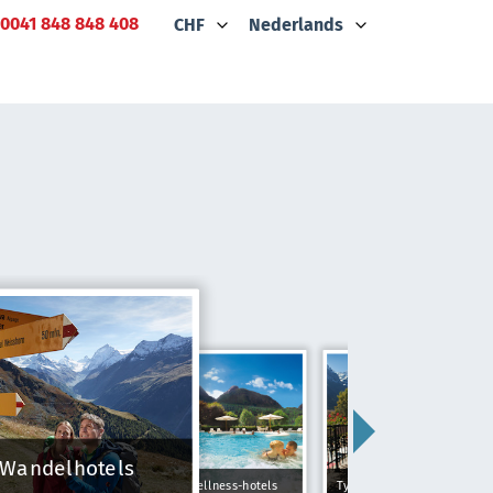
0041 848 848 408
CHF
Nederlands
Wandelhotels
Wellness-hotels
Typically Swiss Hotels