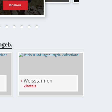
Boeken
mgeb.
Weisstannen
2 hotels