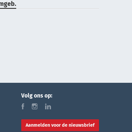
Umgeb.
Volg ons op:
f
i
l
Aanmelden voor de nieuwsbrief