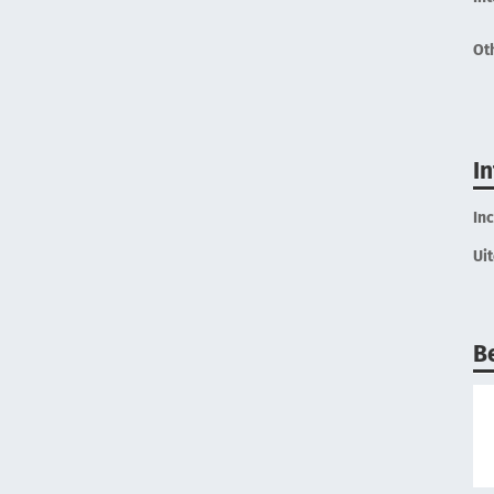
Ot
I
In
Ui
B