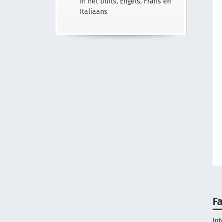
In het Duits, Engels, Frans en
Italiaans
Fa
In