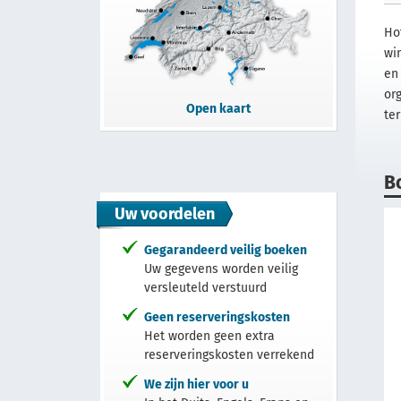
Ho
wi
en
or
Open kaart
te
B
Uw voordelen
Gegarandeerd veilig boeken
Uw gegevens worden veilig
versleuteld verstuurd
Geen reserveringskosten
Het worden geen extra
reserveringskosten verrekend
We zijn hier voor u