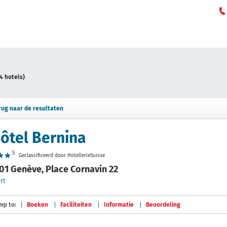
4 hotels)
rug naar de resultaten
ôtel Bernina
S
Geclassificeerd door HotellerieSuisse
01 Genève, Place Cornavin 22
rt
mp to:
Boeken
Faciliteiten
Informatie
Beoordeling