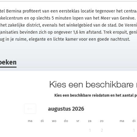
tel Bernina profiteert van een eersteklas locatie tegenover het centr
nkelcentrum en op slechts 5 minuten lopen van het Meer van Genève. 
 het zakelijke district, evenals het winkelgebied van de stad. De Vere
ganisaties bevinden zich op ongeveer 1,6 km afstand. Trek eropuit, gen
rug in je ruime, elegante en lichte kamer voor een goede nachtrust.
oeken
Kies een beschikbare
Kies een beschikbare reisdatum en het aantal 
augustus 2026
ma
di
wo
do
vr
za
zo
ma
di
1
2
1