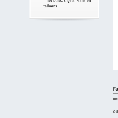
In het Duits, Engels, Frans en
Italiaans
Fa
In
Ot