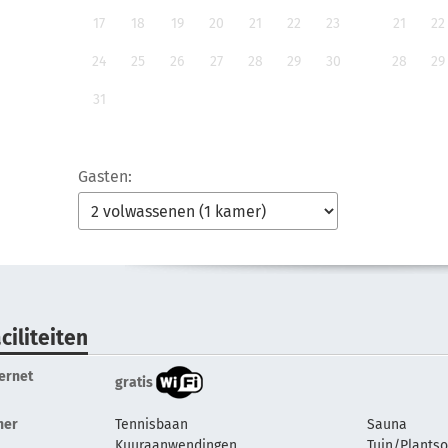
17
18
19
20
21
22
23
21
22
24
25
26
27
28
29
30
28
29
31
Gasten:
ciliteiten
ternet
gratis
her
Tennisbaan
Sauna
Kuuraanwendingen
Tuin/Plants