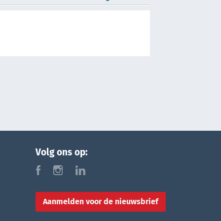
Volg ons op:
f
i
l
Aanmelden voor de nieuwsbrief