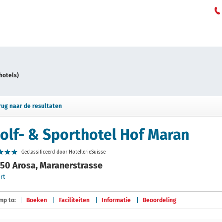
hotels)
rug naar de resultaten
olf- & Sporthotel Hof Maran
Geclassificeerd door HotellerieSuisse
50 Arosa, Maranerstrasse
rt
mp to:
Boeken
Faciliteiten
Informatie
Beoordeling