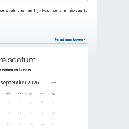
se would you find 1 golf-course, 5 tennis-courts
terug naar boven
 reisdatum
personen en kamers
september 2026
wo
do
vr
za
zo
2
3
4
5
6
9
10
11
12
13
16
17
18
19
20