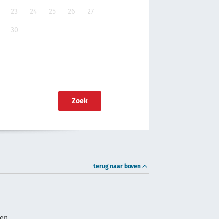
23
24
25
26
27
30
Zoek
terug naar boven
oen