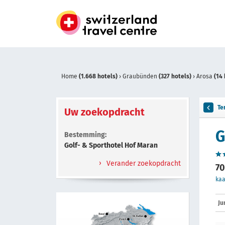
Home
(1.668 hotels)
›
Graubünden
(327 hotels)
›
Arosa
(14 
Te
Uw zoekopdracht
G
Bestemming:
Golf- & Sporthotel Hof Maran
Verander zoekopdracht
70
kaa
Ju