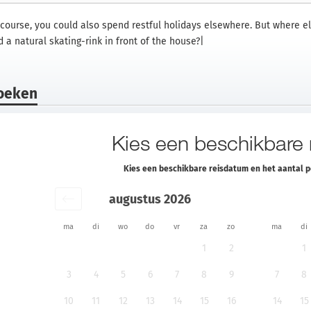
 course, you could also spend restful holidays elsewhere. But where el
 a natural skating-rink in front of the house?|
oeken
Kies een beschikbare
Kies een beschikbare reisdatum en het aantal 
augustus 2026
ma
di
wo
do
vr
za
zo
ma
di
1
2
1
3
4
5
6
7
8
9
7
8
10
11
12
13
14
15
16
14
15