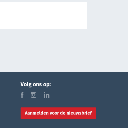
Volg ons op:
f
i
l
Aanmelden voor de nieuwsbrief