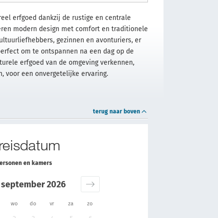
reel erfgoed dankzij de rustige en centrale
eren modern design met comfort en traditionele
ltuurliefhebbers, gezinnen en avonturiers, er
, perfect om te ontspannen na een dag op de
lturele erfgoed van de omgeving verkennen,
voor een onvergetelijke ervaring.
terug naar boven
 reisdatum
personen en kamers
september 2026
wo
do
vr
za
zo