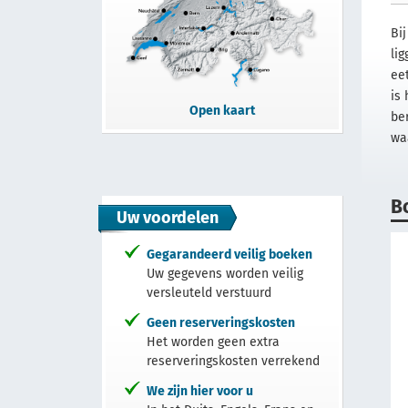
Bi
li
ee
is
Open kaart
be
wa
B
Uw voordelen
Gegarandeerd veilig boeken
Uw gegevens worden veilig
versleuteld verstuurd
Geen reserveringskosten
Het worden geen extra
reserveringskosten verrekend
We zijn hier voor u