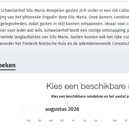
j Schweizerhof Sils-Maria dompelen gasten zich onder in een rijk cultu
gging van het pittoreske Engadin-dorp Sils-Maria. Onze kamers combin
tgelegenheden, zodat gasten in stijl kunnen ontspannen. Ideaal voor cu
 hier voor ieder wat wils. Schweizerhof biedt een rustige ontsnapping
roemde langlaufpistes van Sils-Maria. Gasten kunnen ook het rijke cu
aronder het Frederik Nietzsche-huis en de adembenemende Corvatsch, 
oeken
Kies een beschikbare
Kies een beschikbare reisdatum en het aantal 
augustus 2026
ma
di
wo
do
vr
za
zo
ma
di