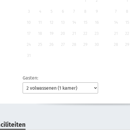
1
2
1
3
4
5
6
7
8
9
7
8
10
11
12
13
14
15
16
14
15
17
18
19
20
21
22
23
21
22
24
25
26
27
28
29
30
28
29
31
Gasten:
ciliteiten