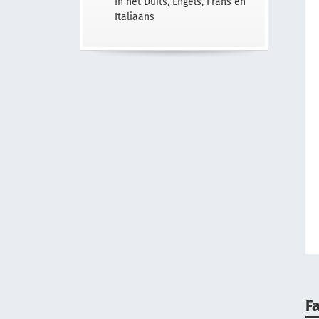
In het Duits, Engels, Frans en
Italiaans
Fa