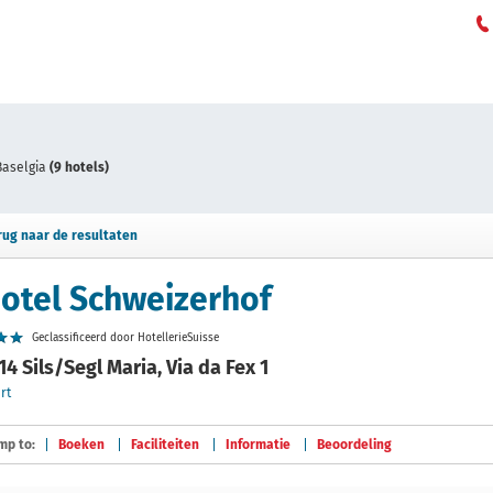
Baselgia
(9 hotels)
rug naar de resultaten
otel Schweizerhof
Geclassificeerd door HotellerieSuisse
14 Sils/Segl Maria, Via da Fex 1
rt
mp to:
Boeken
Faciliteiten
Informatie
Beoordeling