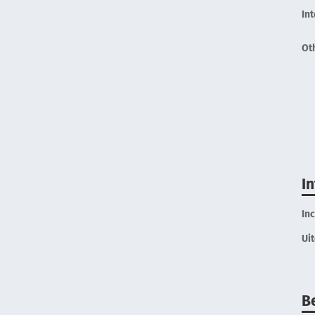
In
Ot
I
In
Ui
B