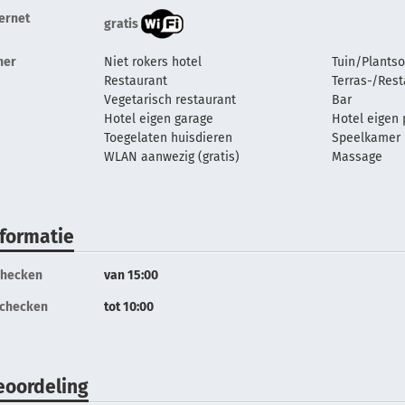
ternet
gratis
her
Niet rokers hotel
Tuin/Plants
Restaurant
Terras-/Rest
Vegetarisch restaurant
Bar
Hotel eigen garage
Hotel eigen 
Toegelaten huisdieren
Speelkamer
WLAN aanwezig (gratis)
Massage
nformatie
checken
van 15:00
tchecken
tot 10:00
eoordeling