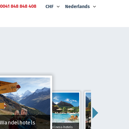
0041 848 848 408
CHF
Nederlands
Wandelhotels
Wellness-hotels
Typically Swiss Hotels