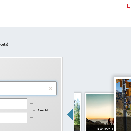
otels)
1 nacht
Gezinshotels
Bike Hotels