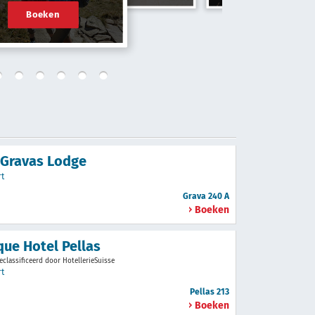
Boeken
 Gravas Lodge
rt
Grava 240 A
Boeken
que Hotel Pellas
eclassificeerd door HotellerieSuisse
rt
Pellas 213
Boeken