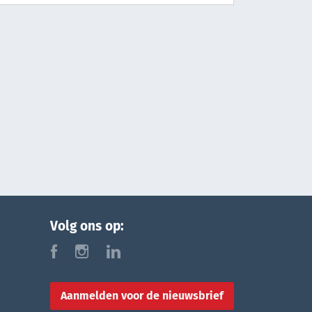
Volg ons op:
f
i
l
Aanmelden voor de nieuwsbrief