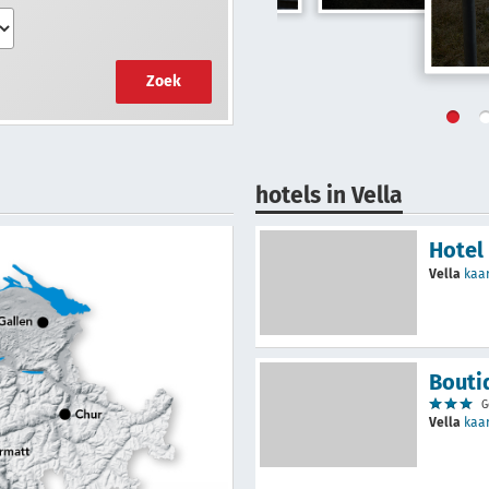
Zoek
hotels in Vella
Hotel
Vella
kaa
Bouti
G
Vella
kaa