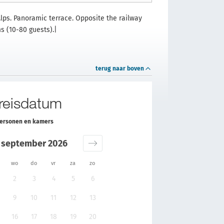
lps. Panoramic terrace. Opposite the railway
s (10-80 guests).|
terug naar boven
 reisdatum
personen en kamers
september 2026
wo
do
vr
za
zo
2
3
4
5
6
9
10
11
12
13
16
17
18
19
20