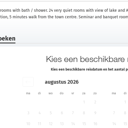
 rooms with bath / shower. 24 very quiet rooms with view of lake and A
ation, 5 minutes walk from the town centre. Seminar and banquet room
oeken
Kies een beschikbare
Kies een beschikbare reisdatum en het aantal 
augustus 2026
ma
di
wo
do
vr
za
zo
ma
di
1
2
1
3
4
5
6
7
8
9
7
8
10
11
12
13
14
15
16
14
15