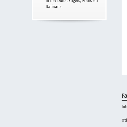
In het Duits, Engels, Frans en
Italiaans
Fa
In
Ot