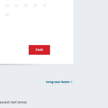
23
24
25
26
27
30
Zoek
terug naar boven
aurant met terras