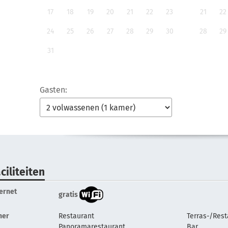
17
18
19
20
21
22
23
21
22
24
25
26
27
28
29
30
28
29
31
Gasten:
ciliteiten
ternet
gratis
her
Restaurant
Terras-/Rest
Panoramarestaurant
Bar