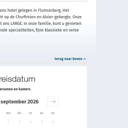
 ons hotel gelegen in Flumserberg. Het
cht op de Churfirsten en Alvier-gebergte. Onze
 ons LARGE. In onze familie, kunt u genieten
ale specialiteiten, fijne klassieke en verse
terug naar boven
 reisdatum
personen en kamers
september 2026
wo
do
vr
za
zo
2
3
4
5
6