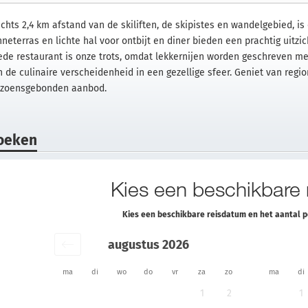
echts 2,4 km afstand van de skiliften, de skipistes en wandelgebied, is
neterras en lichte hal voor ontbijt en diner bieden een prachtig uitzi
ede restaurant is onze trots, omdat lekkernijen worden geschreven met
 de culinaire verscheidenheid in een gezellige sfeer. Geniet van region
izoensgebonden aanbod.
oeken
Kies een beschikbare
Kies een beschikbare reisdatum en het aantal 
augustus 2026
ma
di
wo
do
vr
za
zo
ma
di
1
2
1