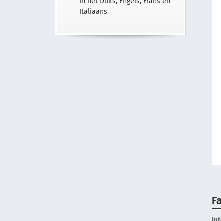
In het Duits, Engels, Frans en
Italiaans
Fa
In