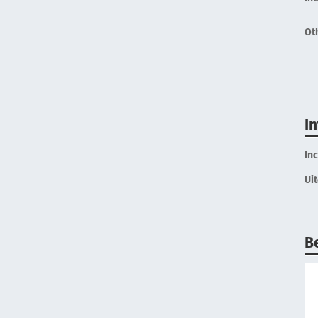
Ot
I
In
Ui
B