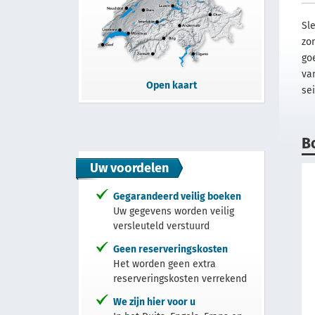
Sl
zon
go
van
Open kaart
se
B
Uw voordelen
Gegarandeerd veilig boeken
Uw gegevens worden veilig
versleuteld verstuurd
Geen reserveringskosten
Het worden geen extra
reserveringskosten verrekend
We zijn hier voor u